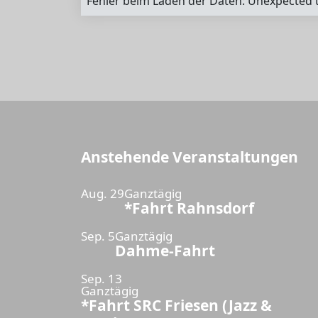
Fehler beim Laden der Daten: Unexpected t
Anstehende Veranstaltungen
Aug.
29
Ganztägig
*Fahrt Rahnsdorf
Sep.
5
Ganztägig
Dahme-Fahrt
Sep.
13
Ganztägig
*Fahrt SRC Friesen (Jazz &