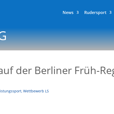
News
Rudersport
G
uf der Berliner Früh-Re
istungssport
,
Wettbewerb LS