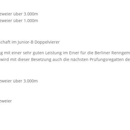
­zwei­er über 3.000m
­zwei­er über 1.000m
­schaft im Junior‑B Doppelvierer
tag mit einer sehr guten Leis­tung im Einer für die Ber­li­ner Renn
d wird mit die­ser Beset­zung auch die nächs­ten Prü­fungs­re­gat­ten 
­zwei­er über 3.000m
zwei­er