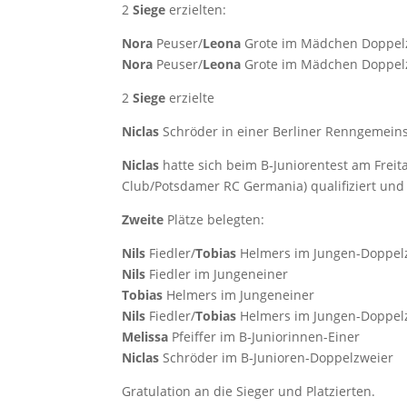
2
Sie­ge
erzielten:
Nora
Peuser/
Leo­na
Gro­te im Mäd­chen Dop­pel
Nora
Peuser/
Leo­na
Gro­te im Mäd­chen Dop­pel
2
Sie­ge
erzielte
Nic­las
Schrö­der in einer Ber­li­ner Renn­ge­mein
Nic­las
hat­te sich beim B‑Juniorentest am Frei­
Club/Potsdamer RC Ger­ma­nia) qua­li­fi­ziert un
Zwei­te
Plät­ze belegten:
Nils
Fiedler/
Tobi­as
Hel­mers
im Jun­gen-Dop­pel
Nils
Fied­ler im Jungeneiner
Tobi­as
Hel­mers
im Jun­gen­ei­ner
Nils
Fiedler/
Tobi­as
Hel­mers
im Jun­gen-Dop­pel­
Melis­sa
Pfeif­fer im B‑Ju­nio­rin­nen-Einer
Nic­las
Schrö­der im B‑Ju­nio­ren-Dop­pel­zwei­er
Gra­tu­la­ti­on an die Sie­ger und Platzierten.