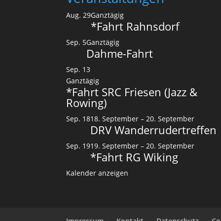
Aug.
29
Ganztägig
*Fahrt Rahnsdorf
Sep.
5
Ganztägig
Dahme-Fahrt
Sep.
13
Ganztägig
*Fahrt SRC Friesen (Jazz &
Rowing)
Sep.
18
18. September
–
20. September
DRV Wanderrudertreffen
Sep.
19
19. September
–
20. September
*Fahrt RG Wiking
Kalender anzeigen
Impressum
Kontakt
Datenschutz
Co