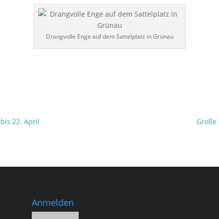
Drang­vol­le Enge auf dem Sat­tel­platz in Grünau
bis 22. April
Große 
Anmelden