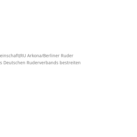
gemeinschaft(RU Arkona/Berliner Ruder
des Deut­schen Ruder­ver­bands bestreiten