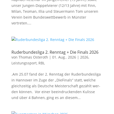
unser Jun­gen-Dop­pel­vie­rer (12/13 Jah­re) mit Finn,
Milan, Teo­man, Illia und Steu­er­mann Tom unse­ren
Ver­ein beim Bun­des­wett­be­werb in Müns­ter
vertreten....
Ruderbundesliga 2. Renntag + Die Finals 2026
von
Thomas Osteroth
|
01. Aug.. 2026
|
2026
,
Leistungssport
,
RBL
.Am 25.07 fand der 2. Renn­tag der Ruder­bun­des­li­ga
in Han­no­ver im Zuge der „Die­Fi­nals“ statt, wel­che
gleich­zei­tig als Deut­sche Meis­ter­schaft gezählt wer­
den können. Vor einer beein­dru­cken­den Kulis­se
und über 4 Bah­nen, ging es an die­sem...