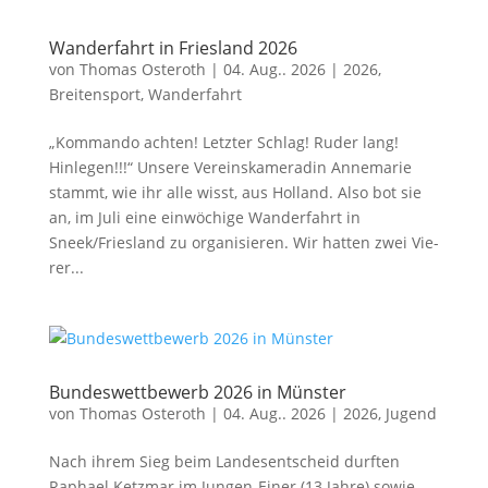
Wanderfahrt in Friesland 2026
von
Thomas Osteroth
|
04. Aug.. 2026
|
2026
,
Breitensport
,
Wanderfahrt
„Kom­man­do ach­ten! Letz­ter Schlag! Ruder lang!
Hinlegen!!!“ Unse­re Ver­eins­ka­me­ra­din Anne­ma­rie
stammt, wie ihr alle wisst, aus Hol­land. Also bot sie
an, im Juli eine ein­wö­chi­ge Wan­der­fahrt in
Sneek/Friesland zu orga­ni­sie­ren. Wir hat­ten zwei Vie­
rer...
Bundeswettbewerb 2026 in Münster
von
Thomas Osteroth
|
04. Aug.. 2026
|
2026
,
Jugend
Nach ihrem Sieg beim Lan­des­ent­scheid durf­ten
Rapha­el Ketz­mar im Jun­gen-Einer (13 Jah­re) sowie