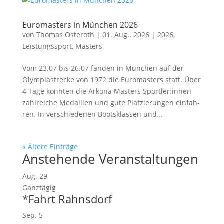
Euromasters in München 2026
von
Thomas Osteroth
|
01. Aug.. 2026
|
2026
,
Leistungssport
,
Masters
Vom 23.07 bis 26.07 fan­den in Mün­chen auf der
Olym­pia­stre­cke von 1972 die Euro­mas­ters statt. Über
4 Tage konn­ten die Arko­na Mas­ters Sportler:innen
zahl­rei­che Medail­len und gute Plat­zie­run­gen ein­fah­
ren. In ver­schie­de­nen Boots­klas­sen und...
« Ältere Einträge
Anstehende Veranstaltungen
Aug.
29
Ganztägig
*Fahrt Rahnsdorf
Sep.
5