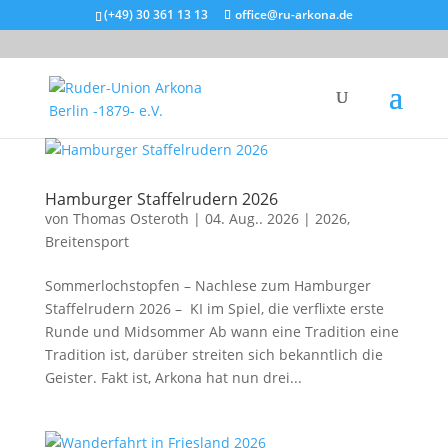
(+49) 30 361 13 13
office@ru-arkona.de
Hamburger Staffelrudern 2026
von
Thomas Osteroth
|
04. Aug.. 2026
|
2026
,
Breitensport
Som­mer­loch­stop­fen – Nach­le­se zum Ham­bur­ger
Staf­fel­ru­dern 2026 – KI im Spiel, die ver­flix­te ers­te
Run­de und Midsommer Ab wann eine Tra­di­ti­on eine
Tra­di­ti­on ist, dar­über strei­ten sich bekannt­lich die
Geis­ter. Fakt ist, Arko­na hat nun drei...