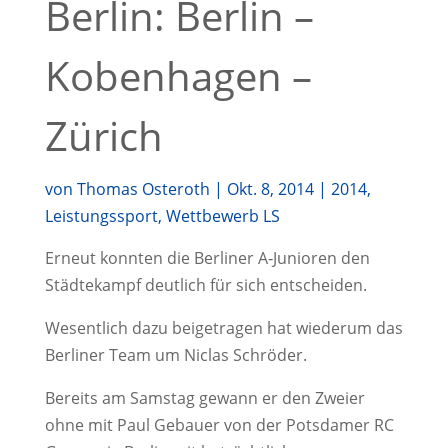
Berlin: Berlin –
Kobenhagen –
Zürich
von
Thomas Osteroth
|
Okt. 8, 2014
|
2014
,
Leistungssport
,
Wettbewerb LS
Erneut konn­ten die Ber­li­ner A‑Junioren den
Städ­te­kampf deut­lich für sich entscheiden.
Wesent­lich dazu bei­getra­gen hat wie­der­um das
Ber­li­ner Team um Nic­las Schröder.
Bereits am Sams­tag gewann er den Zwei­er
ohne mit Paul Gebau­er von der Pots­da­mer RC