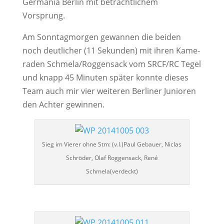
Ger­ma­nia Ber­lin mit beträcht­li­chem
Vorsprung.
Am Sonn­tag­mor­gen gewan­nen die bei­den
noch deut­li­cher (11 Sekun­den) mit ihren Kame­
ra­den Schmela/Roggensack vom SRCF/RC Tegel
und knapp 45 Minu­ten spä­ter konn­te die­ses
Team auch mir vier wei­te­ren Ber­li­ner Junio­ren
den Ach­ter gewinnen.
Sieg im Vie­rer ohne Stm: (v.l.)Paul Gebau­er, Nic­las
Schrö­der, Olaf Rog­gen­sack, René
Schmela(verdeckt)