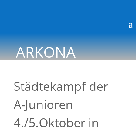
a
ARKONA
BLOG
Städtekampf der
A‑Junioren
4./5.Oktober in