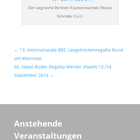
Der sieg­rei­che Ber­li­ner A‑Juniorenachter (Nic­las
Schrö­der 2.v.l.)
←
13. Internationale BRC Langstreckenregatta Rund
um Wannsee
60. Havel-Ruder-Regatta Werder (Havel) 13./14
September 2014
→
Anstehende
Veranstaltungen