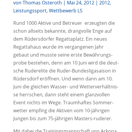
von
Thomas Osteroth
|
Mai 24, 2012
|
2012
,
Leistungssport
,
Wettbewerb LS
Rund 1000 Akti­ve und Betreu­er erzeug­ten die
schon all­seits bekann­te, drang­vol­le Enge auf
dem Rüders­dor­fer Regat­ta­platz. Ein neu­es
Regatta­haus wur­de im ver­gan­ge­nen Jahr
gebaut und muss­te sei­ne ers­te Bewäh­rungs­
pro­be bestehen, denn am 10 Juni wird die deut­
sche Ruder­eli­te die Ruder-Bun­des­li­ga­sai­son in
Rüders­dorf eröff­nen. Und wenn dann am 10.
Juni die glei­chen Was­ser- und Wet­ter­ver­hält­nis­
se herr­schen, dann steht einem glanz­vol­len
Event nichts im Wege. Traum­haf­tes Som­mer-
wet­ter emp­fing die Akti­ven vom 10-jäh­ri­gen
Jun­gen bis zum 75-jäh­ri­gen Masters-ruderer.
Mit dabei die Trai­nings­mann­schaft von Arko­na