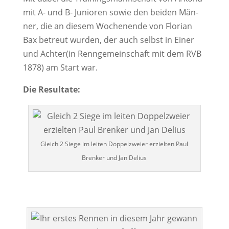
mit A- und B- Junio­ren sowie den bei­den Män­
ner, die an die­sem Wochen­en­de von Flo­ri­an
Bax betreut wur­den, der auch selbst in Einer
und Achter(in Renn­ge­mein­schaft mit dem RVB
1878) am Start war.
Die Resul­ta­te:
Gleich 2 Sie­ge im lei­ten Dop­pel­zwei­er erziel­ten Paul
Bren­ker und Jan Delius