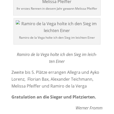
Ihr ers­tes Ren­nen in die­sem Jahr gewann Melis­sa Pfeiffer
Rami­ro de la Vega hol­te ich den Sieg im leich­ten Einer
Rami­ro de la Vega hol­te ich den Sieg im leich­
ten Einer
Zwei­te bis 5. Plät­ze erran­gen Alle­gra und Ayko
Lorenz, Flo­ri­an Bax, Alex­an­der Teich­mann,
Melis­sa Pfeif­fer und Rami­ro de la Verga
Gra­tu­la­ti­on an die Sie­ger und Platzierten.
Wer­ner Fromm