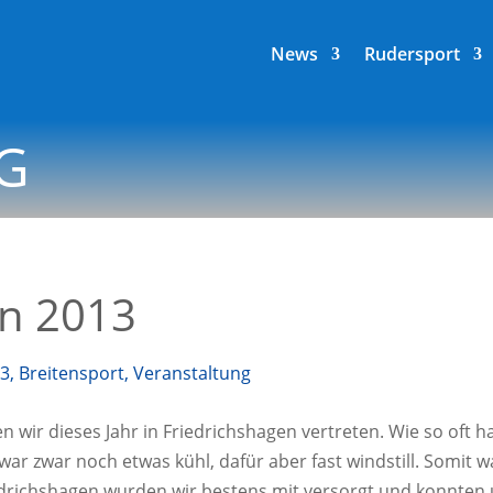
News
Rudersport
G
rn 2013
13
,
Breitensport
,
Veranstaltung
ir die­ses Jahr in Fried­richs­ha­gen ver­tre­ten. Wie so oft ha
war zwar noch etwas kühl, dafür aber fast wind­still. Somit wa
d­richs­ha­gen wur­den wir bes­tens mit ver­sorgt und konn­te