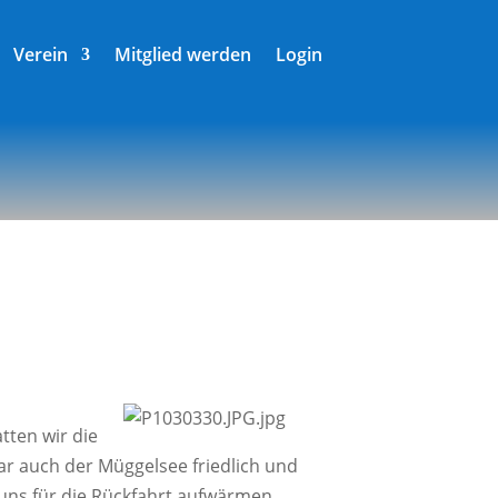
Verein
Mitglied werden
Login
t­ten wir die
r auch der Müg­gel­see fried­lich und
n uns für die Rück­fahrt aufwärmen.