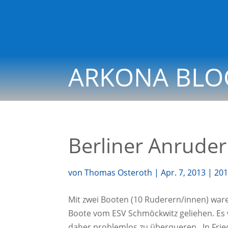
ARKONA BLO
Berliner Anrude
von
Thomas Osteroth
|
Apr. 7, 2013
|
20
Mit zwei Boo­ten (10 Ruderern/innen) waren w
Boo­te vom ESV Schmöck­witz gelie­hen. Es 
daher pro­blem­los zu über­que­ren. In Frie