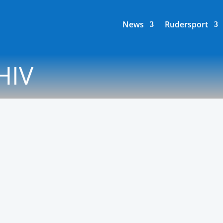
News
Rudersport
HIV
r (18.4.2026) bei Arkona wirklich gut besucht. Bei herrlich
äste in unsere Boote...