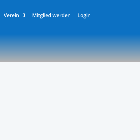
Verein
Mitglied werden
Login
em Wetter und das waren bis zu 21 Grad