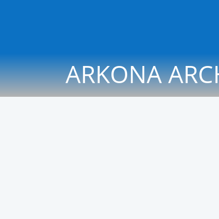
ARKONA ARC
Dieses Jahr war der Tag der Offenen Tü
ohne Regenwolken. Insgesamt sind 48 G