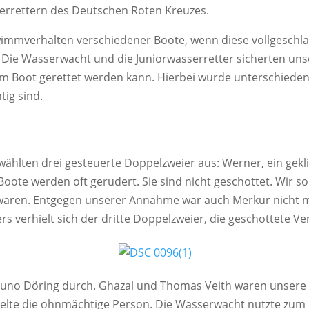
er­ret­tern des Deut­schen Roten Kreuzes.
ver­hal­ten ver­schie­de­ner Boo­te, wenn die­se voll­ge­schla
ie Was­ser­wacht und die Junior­was­ser­ret­ter sicher­ten uns
Boot geret­tet wer­den kann. Hier­bei wur­de unter­schie­den 
tig sind.
hl­ten drei gesteu­er­te Dop­pel­zwei­er aus: Wer­ner, ein gekl
de Boo­te wer­den oft geru­dert. Sie sind nicht geschot­tet. Wir 
 waren. Ent­ge­gen unse­rer Annah­me war auch Mer­kur nicht m
s ver­hielt sich der drit­te Dop­pel­zwei­er, die geschot­te­te V
u­no Döring durch. Ghazal und Tho­mas Veith waren unse­re Tes
el­te die ohn­mäch­ti­ge Per­son. Die Was­ser­wacht nutz­te zum