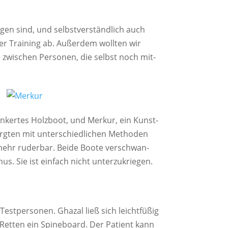
­gen sind, und selbst­ver­ständ­lich auch
er Trai­ning ab. Außer­dem woll­ten wir
zwi­schen Per­so­nen, die selbst noch mit­
in­ker­tes Holz­boot, und Mer­kur, ein Kunst­
sorg­ten mit unter­schied­li­chen Metho­den
ehr ruder­bar. Bei­de Boo­te ver­schwan­
enus. Sie ist ein­fach nicht unterzukriegen.
t­per­so­nen. Ghazal ließ sich leicht­fü­ßig
 Ret­ten ein Spi­ne­board. Der Pati­ent kann