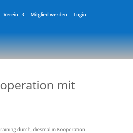
Verein
Mitglied werden
Login
ooperation mit
ai­ning durch, dies­mal in Koope­ra­ti­on