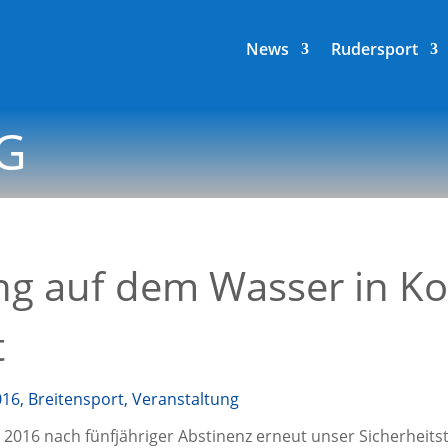
News
Rudersport
G
ing auf dem Wasser in K
t
016
,
Breitensport
,
Veranstaltung
6 nach fünf­jäh­ri­ger Abs­ti­nenz erneut unser Sicher­heits­tr