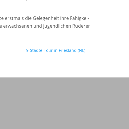
 erst­mals die Gele­gen­heit ihre Fähig­kei­
 erwach­se­nen und jugend­li­chen Rude­rer
9-Städte-Tour in Friesland (NL)
→