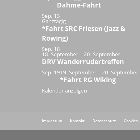
Dahme-Fahrt
Sep.
13
Ganztägig
*Fahrt SRC Friesen (Jazz &
Rowing)
Sep.
18
18. September
–
20. September
DRV Wanderrudertreffen
Sep.
19
19. September
–
20. September
*Fahrt RG Wiking
Kalender anzeigen
Impressum
Kontakt
Datenschutz
Cookies