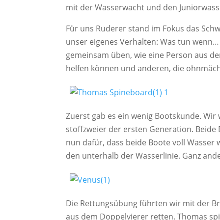
mit der Was­ser­wacht und den Junior­was­s
Für uns Rude­rer stand im Fokus das Schwimm­
unser eige­nes Ver­hal­ten: Was tun wenn… D
gemein­sam üben, wie eine Per­son aus dem 
hel­fen kön­nen und ande­ren, die ohn­mäch­
Zuerst gab es ein wenig Boots­kun­de. Wir wä
stoff­zwei­er der ers­ten Gene­ra­ti­on. Bei­
nun dafür, dass bei­de Boo­te voll Was­ser
den unter­halb der Was­ser­li­nie. Ganz ander
Die Ret­tungs­übung führ­ten wir mit der Br
aus dem Dop­pel­vie­rer ret­ten. Tho­mas spi