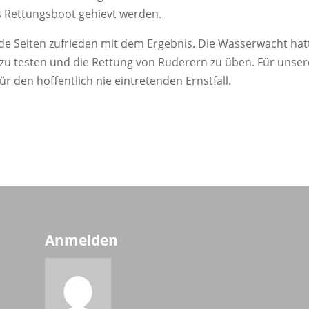
ns Ret­tungs­boot gehievt werden.
 Sei­ten zufrie­den mit dem Ergeb­nis. Die Was­ser­wacht hat­te
 tes­ten und die Ret­tung von Rude­rern zu üben. Für unse­re
r den hof­fent­lich nie ein­tre­ten­den Ernstfall.
Anmelden