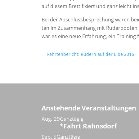
auf die­sem Brett fixiert und ganz leicht i
Bei der Abschluss­be­spre­chung waren bei­de
ten im Zusam­men­hang mit Ruder­boo­ten zu
war es eine neue Erfah­rung, ein Trai­ning fü
←
Fahrtenbericht: Rudern auf der Elbe 2016
Anstehende Veranstaltungen
Aug.
29
Ganztägig
*Fahrt Rahnsdorf
Sep.
5
Ganztägig