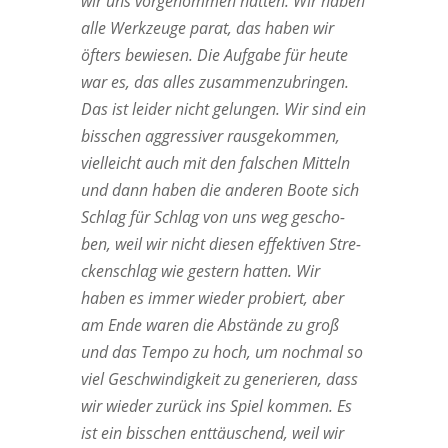
wir uns vor­ge­nom­men hat­ten. Wir haben
alle Werk­zeu­ge parat, das haben wir
öfters bewie­sen. Die Auf­ga­be für heu­te
war es, das alles zusam­men­zu­brin­gen.
Das ist lei­der nicht gelun­gen. Wir sind ein
biss­chen aggres­si­ver raus­ge­kom­men,
viel­leicht auch mit den fal­schen Mit­teln
und dann haben die ande­ren Boo­te sich
Schlag für Schlag von uns weg gescho­
ben, weil wir nicht die­sen effek­ti­ven Stre­
cken­schlag wie ges­tern hat­ten. Wir
haben es immer wie­der pro­biert, aber
am Ende waren die Abstän­de zu groß
und das Tem­po zu hoch, um noch­mal so
viel Geschwin­dig­keit zu gene­rie­ren, dass
wir wie­der zurück ins Spiel kom­men. Es
ist ein biss­chen ent­täu­schend, weil wir