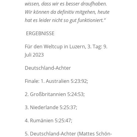
wis­sen, dass wir es bes­ser drauf­ha­ben.
Wir kön­nen da defi­ni­tiv mit­ge­hen, heu­te
hat es lei­der nicht so gut funktioniert.“
ERGEBNISSE
Für den Welt­cup in Luzern, 3. Tag: 9.
Juli 2023
Deutsch­land-Ach­ter
Fina­le: 1. Aus­tra­li­en 5:23:92;
2. Groß­bri­tan­ni­en 5:24:53;
3. Nie­der­lan­de 5:25:37;
4. Rumä­ni­en 5:25:47;
5. Deutsch­land-Ach­ter (Mat­tes Schön­