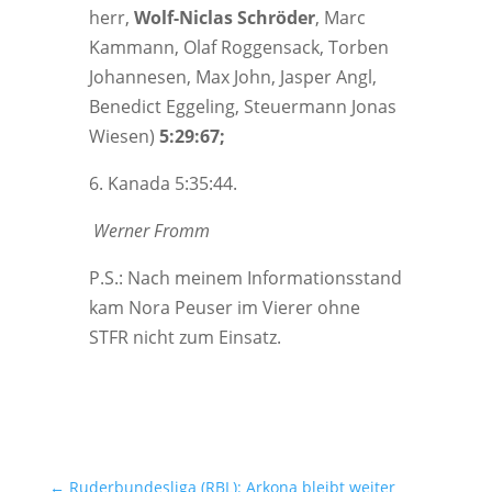
herr,
Wolf-Nic­las Schrö­der
, Marc
Kam­mann, Olaf Rog­gen­sack, Tor­ben
Johan­nesen, Max John, Jas­per Angl,
Bene­dict Egge­ling, Steu­er­mann Jonas
Wie­sen)
5:29:67;
6. Kana­da 5:35:44.
Wer­ner Fromm
P.S.: Nach mei­nem Infor­ma­ti­ons­stand
kam Nora Peu­ser im Vie­rer ohne
STFR nicht zum Einsatz.
←
Ruderbundesliga (RBL): Arkona bleibt weiter