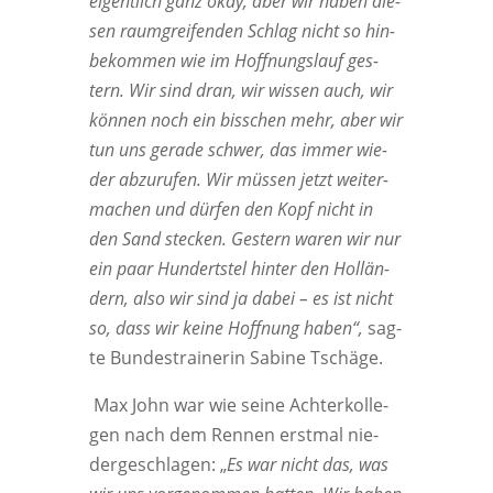
eigent­lich ganz okay, aber wir haben die­
sen raum­grei­fen­den Schlag nicht so hin­
be­kom­men wie im Hoff­nungs­lauf ges­
tern. Wir sind dran, wir wis­sen auch, wir
kön­nen noch ein biss­chen mehr, aber wir
tun uns gera­de schwer, das immer wie­
der abzu­ru­fen. Wir müs­sen jetzt wei­ter­
ma­chen und dür­fen den Kopf nicht in
den Sand ste­cken. Ges­tern waren wir nur
ein paar Hun­derts­tel hin­ter den Hol­län­
dern, also wir sind ja dabei – es ist nicht
so, dass wir kei­ne Hoff­nung haben“,
sag­
te Bun­des­trai­ne­rin Sabi­ne Tschä­ge
.
Max John war wie sei­ne Ach­ter­kol­le­
gen nach dem Ren­nen erst­mal nie­
der­ge­schla­gen:
„
Es war nicht das, was