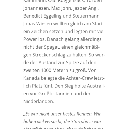
Kam­mann, Olaf Rog­gen­sack, Tor­ben
Johan­nesen, Max John, Jas­per Angl,
Bene­dict Egge­ling und Steu­er­mann
Jonas Wie­sen woll­ten gleich am Start
ein Zei­chen set­zen und leg­ten mit viel
Power los. Danach gelang aller­dings
nicht der Spa­gat, einen gleich­mä­ßi­
gen Stre­cken­schlag zu hal­ten. So wur­
de der Abstand zur Spit­ze auf den
zwei­ten 1000 Metern zu groß. Vor
Kana­da beleg­te die Ach­ter-Crew letzt­
lich Platz fünf. Den Sieg hol­te Aus­tra­li­
en vor Groß­bri­tan­ni­en und den
Niederlanden.
„Es war nicht unser bes­tes Ren­nen. Wir
haben viel ver­sucht, die Start­pha­se war