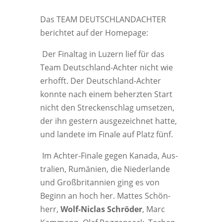
Das TEAM DEUTSCHLANDACHTER
berich­tet auf der Homepage:
Der Final­tag in Luzern lief für das
Team Deutsch­land-Ach­ter nicht wie
erhofft. Der Deutsch­land-Ach­ter
konn­te nach einem beherz­ten Start
nicht den Stre­cken­schlag umset­zen,
der ihn ges­tern aus­ge­zeich­net hat­te,
und lan­de­te im Fina­le auf Platz fünf.
Im Ach­ter-Fina­le gegen Kana­da, Aus­
tra­li­en, Rumä­ni­en, die Nie­der­lan­de
und Groß­bri­tan­ni­en ging es von
Beginn an hoch her. Mat­tes Schön­
herr,
Wolf-Nic­las Schrö­der
, Marc