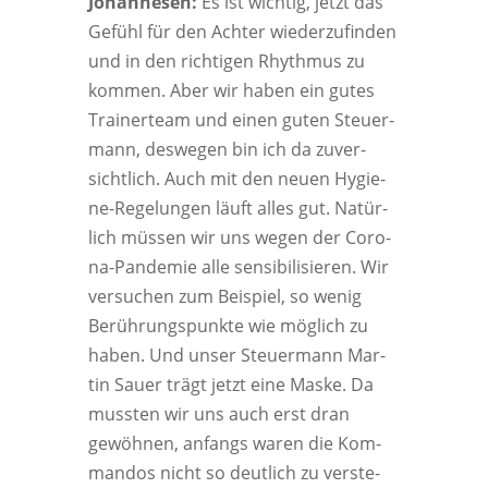
Johan­nesen:
Es ist wich­tig, jetzt das
Gefühl für den Ach­ter wie­der­zu­fin­den
und in den rich­ti­gen Rhyth­mus zu
kom­men. Aber wir haben ein gutes
Trai­ner­team und einen guten Steu­er­
mann, des­we­gen bin ich da zuver­
sicht­lich. Auch mit den neu­en Hygie­
ne-Rege­lun­gen läuft alles gut. Natür­
lich müs­sen wir uns wegen der Coro­
na-Pan­de­mie alle sen­si­bi­li­sie­ren. Wir
ver­su­chen zum Bei­spiel, so wenig
Berüh­rungs­punk­te wie mög­lich zu
haben. Und unser Steu­er­mann Mar­
tin Sau­er trägt jetzt eine Mas­ke. Da
muss­ten wir uns auch erst dran
gewöh­nen, anfangs waren die Kom­
man­dos nicht so deut­lich zu ver­ste­