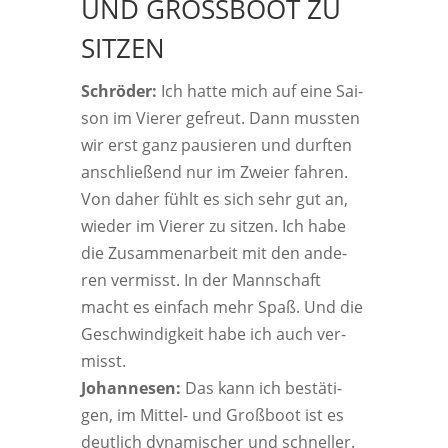
UND GROSSBOOT ZU
SITZEN
Schrö­der:
Ich hat­te mich auf eine Sai­
son im Vie­rer gefreut. Dann muss­ten
wir erst ganz pau­sie­ren und durf­ten
anschlie­ßend nur im Zwei­er fah­ren.
Von daher fühlt es sich sehr gut an,
wie­der im Vie­rer zu sit­zen. Ich habe
die Zusam­men­ar­beit mit den ande­
ren ver­misst. In der Mann­schaft
macht es ein­fach mehr Spaß. Und die
Geschwin­dig­keit habe ich auch ver­
misst.
Johan­nesen:
Das kann ich bestä­ti­
gen, im Mit­tel- und Groß­boot ist es
deut­lich dyna­mi­scher und schnel­ler.