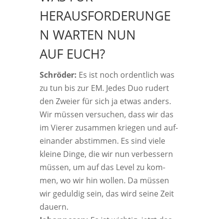
HERAUSFORDERUNGE
N WARTEN NUN
AUF EUCH?
Schrö­der:
Es ist noch ordent­lich was
zu tun bis zur EM. Jedes Duo rudert
den Zwei­er für sich ja etwas anders.
Wir müs­sen ver­su­chen, dass wir das
im Vie­rer zusam­men krie­gen und auf­
ein­an­der abstim­men. Es sind vie­le
klei­ne Din­ge, die wir nun ver­bes­sern
müs­sen, um auf das Level zu kom­
men, wo wir hin wol­len. Da müs­sen
wir gedul­dig sein, das wird sei­ne Zeit
dau­ern.