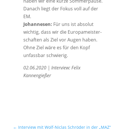
haben wir eine kur­ze Som­mer­pau­se.
Danach liegt der Fokus voll auf der
EM.
Johan­nesen:
Für uns ist abso­lut
wich­tig, dass wir die Euro­pa­meis­ter­
schaf­ten als Ziel vor Augen haben.
Ohne Ziel wäre es für den Kopf
unfass­bar schwierig.
02.06.2020 | Inter­view: Felix
Kannengießer
←
Interview mit Wolf-Niclas Schröder in der „MAZ“