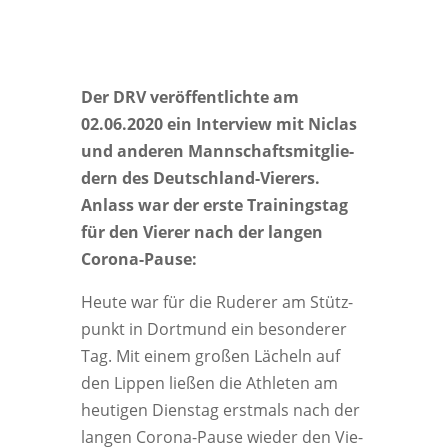
Der DRV ver­öf­fent­lich­te am
02.06.2020 ein Inter­view mit Nic­las
und ande­ren Mann­schafts­mit­glie­
dern des Deutsch­land-Vie­rers.
Anlass war der ers­te Trai­nings­tag
für den Vie­rer nach der lan­gen
Corona-Pause:
Heu­te war für die Rude­rer am Stütz­
punkt in Dort­mund ein beson­de­rer
Tag. Mit einem gro­ßen Lächeln auf
den Lip­pen lie­ßen die Ath­le­ten am
heu­ti­gen Diens­tag erst­mals nach der
lan­gen Coro­na-Pau­se wie­der den Vie­