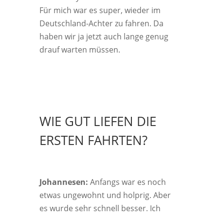
Für mich war es super, wie­der im
Deutsch­land-Ach­ter zu fah­ren. Da
haben wir ja jetzt auch lan­ge genug
drauf war­ten müssen.
WIE GUT LIEFEN DIE
ERSTEN FAHRTEN?
Johan­nesen:
Anfangs war es noch
etwas unge­wohnt und holp­rig. Aber
es wur­de sehr schnell bes­ser. Ich