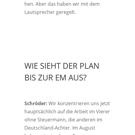
hen. Aber das haben wir mit dem
Laut­spre­cher geregelt.
WIE SIEHT DER PLAN
BIS ZUR EM AUS?
Schrö­der:
Wir kon­zen­trie­ren uns jetzt
haupt­säch­lich auf die Arbeit im Vie­rer
ohne Steu­er­mann, die ande­ren im
Deutsch­land-Ach­ter. Im August