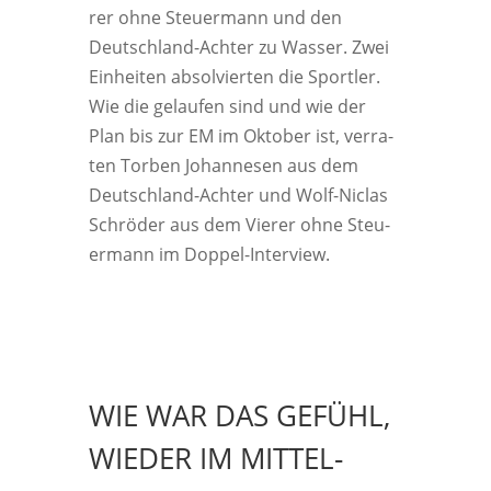
rer ohne Steu­er­mann und den
Deutsch­land-Ach­ter zu Was­ser. Zwei
Ein­hei­ten absol­vier­ten die Sport­ler.
Wie die gelau­fen sind und wie der
Plan bis zur EM im Okto­ber ist, ver­ra­
ten Tor­ben Johan­nesen aus dem
Deutsch­land-Ach­ter und Wolf-Nic­las
Schrö­der aus dem Vie­rer ohne Steu­
er­mann im Doppel-Interview.
WIE WAR DAS GEFÜHL,
WIEDER IM MITTEL-