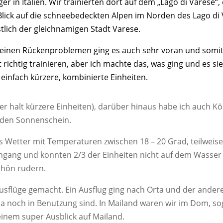
ger in Ita­li­en. Wir trai­nier­ten dort auf dem „Lago di Vare­se“
lick auf die schnee­be­deck­ten Alpen im Nor­den des Lago di V
t­lich der gleich­na­mi­gen Stadt Varese.
mei­nen Rücken­pro­ble­men ging es auch sehr vor­an und somit
ich­tig trai­nie­ren, aber ich mach­te das, was ging und es sie
ein­fach kür­ze­re, kom­bi­nier­te Einheiten.
er halt kür­ze­re Ein­hei­ten), dar­über hin­aus habe ich auch Kör­pe
n­den Sonnenschein.
es Wet­ter mit Tem­pe­ra­tu­ren zwi­schen 18 – 20 Grad, teil­wei
len­gang und konn­ten 2/3 der Ein­hei­ten nicht auf dem Was­se
schön rudern.
Aus­flü­ge gemacht. Ein Aus­flug ging nach Orta und der ande­
de da noch in Benut­zung sind. In Mai­land waren wir im Dom
 einem super Aus­blick auf Mailand.