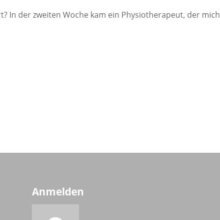
 In der zwei­ten Woche kam ein Phy­sio­the­ra­peut, der mich
Anmelden