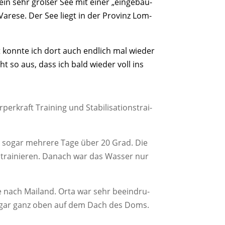
, ein sehr gro­ßer See mit einer „ein­ge­bau­
are­se. Der See liegt in der Pro­vinz Lom­
 konn­te ich dort auch end­lich mal wie­der
ht so aus, dass ich bald wie­der voll ins
r­kraft Trai­ning und Sta­bi­li­sa­ti­ons­trai­
­se sogar meh­re­re Tage über 20 Grad. Die
r trai­nie­ren. Danach war das Was­ser nur
re nach Mai­land. Orta war sehr beein­dru­
, sogar ganz oben auf dem Dach des Doms.