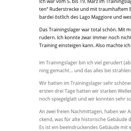
Ich war vom 5. bis 19. März im Trai­nings­la­
ten“ Ruder­stre­cke und mit traum­haf­tem B
bar­dei öst­lich des Lago Mag­gio­re und wes
Das Trai­nings­la­ger war total schön. Mit 
rudern. Ich konn­te zwar immer noch nicht r
Trai­ning ein­stei­gen kann. Also mach­te ich 
Im Trai­nings­la­ger bin ich viel geru­dert (ab
ning gemacht… und das alles bei strah­le
Wir hat­ten im Trai­nings­la­ger sehr schö­n
ers­ten drei Tage hat­ten wir star­ken Wel­
noch spie­gel­glatt und wir konn­ten sehr 
An zwei frei­en Nach­mit­ta­gen, haben wir 
ckend, was für alte his­to­ri­sche Gebäu­
Es ist ein beein­dru­cken­des Gebäu­de mit