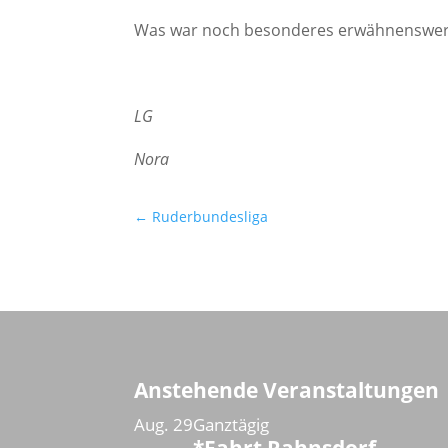
Was war noch beson­de­res erwäh­nens­wert?
LG
Nora
←
Ruderbundesliga
Anstehende Veranstaltungen
Aug.
29
Ganztägig