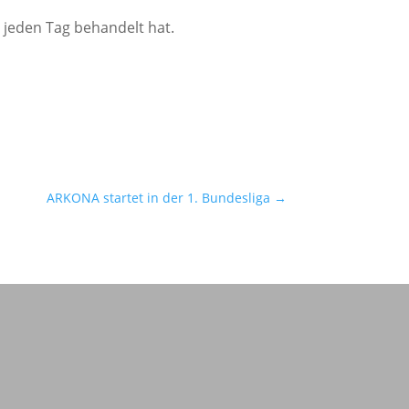
 jeden Tag behan­delt hat.
ARKONA startet in der 1. Bundesliga
→