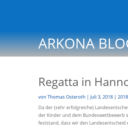
ARKONA BLO
Regatta in Hann
von
Thomas Osteroth
|
Juli 3, 2018
|
201
Da der (sehr erfolg­rei­che) Lan­des­ent­sc
der Kin­der und dem Bun­des­wett­be­werb 
fest­stand, dass wir den Lan­des­ent­scheid