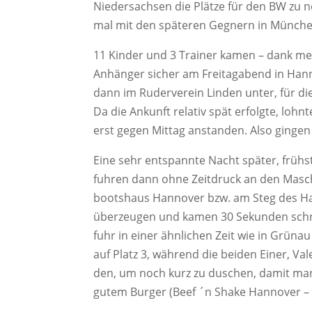
Nie­der­sach­sen die Plät­ze für den BW zu
mal mit den spä­te­ren Geg­nern in Mün­che
11 Kin­der und 3 Trai­ner kamen – dank merk­w
Anhän­ger sicher am Frei­tag­abend in Han­
dann im Ruder­ver­ein Lin­den unter, für di
Da die Ankunft rela­tiv spät erfolg­te, lohn­
erst gegen Mit­tag anstan­den. Also gin­gen
Eine sehr ent­spann­te Nacht spä­ter, früh
fuh­ren dann ohne Zeit­druck an den Maschs
boots­haus Han­no­ver bzw. am Steg des Han­
über­zeu­gen und kamen 30 Sekun­den schnel­
fuhr in einer ähn­li­chen Zeit wie in Grün­au
auf Platz 3, wäh­rend die bei­den Einer, Val
den, um noch kurz zu duschen, damit man zu
gutem Bur­ger (Beef ´n Shake Han­no­ver – 