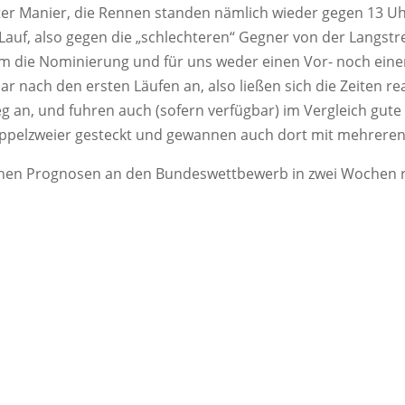
er Manier, die Ren­nen stan­den näm­lich wie­der gegen 13 Uhr 
uf, also gegen die „schlech­te­ren“ Geg­ner von der Lang­stre­
 um die Nomi­nie­rung und für uns weder einen Vor- noch einen
r nach den ers­ten Läu­fen an, also lie­ßen sich die Zei­ten rea­l
g an, und fuh­ren auch (sofern ver­füg­bar) im Ver­gleich gute
 Dop­pel­zwei­er gesteckt und gewan­nen auch dort mit meh­re­r
i­schen Pro­gno­sen an den Bun­des­wett­be­werb in zwei Wochen