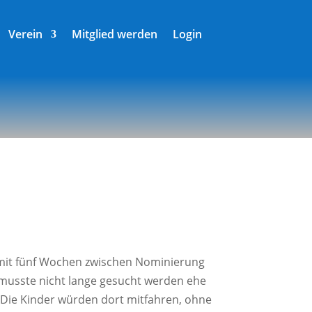
Verein
Mitglied werden
Login
somit fünf Wochen zwi­schen Nomi­nie­rung
muss­te nicht lan­ge gesucht wer­den ehe
Die Kin­der wür­den dort mit­fah­ren, ohne