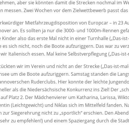
 neh­men, aber sie könn­ten damit die Stre­cken noch­mal im 
n mes­sen. Zwei Wochen vor dem Ziel­wett­be­werb passt das z
ür­di­ger Miet­fahr­zeug­dis­po­si­ti­on von Europ­car – in 23 A
no­ver an. Es soll­ten ja nur die 3000- und 1000m-Ren­nen ge
e Kin­der also das ers­te Mal nicht in einer Turn­hal­le („Da
te es sich nicht, noch die Boo­te auf­zu­rig­gern. Das war zu ve
 wir Ita­lie­nisch essen. Mal kei­ne Selbst­ver­pfle­gung („Das
­stück­ten wir im Ver­ein und nicht an der Stre­cke („Das-ist
ee um die Boo­te auf­zu­rig­gern. Sams­tag stan­den die Lang­s
no­ver­schen Ruder­clubs. Hier konn­te der leich­te Jun­gen­do
ler als die Nie­der­säch­si­sche Kon­kur­renz ins Ziel! Der „sc
 auf Platz 2. Der Mäd­chen­vie­rer um Katha­ri­na, Laris­sa, Wik­t
en­tin (Leicht­ge­wicht) und Niklas sich im Mit­tel­feld fan­den
r Sie­ger­eh­rung nicht zu „sport­lich“ erschien. Den Abend 
sehr zu emp­feh­len!) und einem Spa­zier­gang durch die Stadt