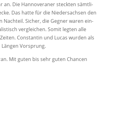
an. Die Han­no­ve­ra­ner steck­ten sämt­li­
cke. Das hat­te für die Nie­der­sach­sen den
 Nach­teil. Sicher, die Geg­ner waren ein­
is­tisch ver­glei­chen. Somit leg­ten alle
 Zei­ten. Con­stan­tin und Lucas wur­den als
en Län­gen Vorsprung.
 ran. Mit guten bis sehr guten Chan­cen