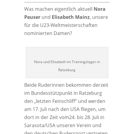
Was machen eigent­lich aktu­ell
Nora
Peu­ser
und
Eli­sa­beth Mainz
, unse­re
für die U23-Welt­meis­ter­schaf­ten
nomi­nier­ten Damen?
Nora und Eli­sa­beth im Trai­nings­la­ger in
Ratzeburg
Bei­de Rude­rin­nen bekom­men der­zeit
im Bun­des­stütz­punkt in Rat­ze­burg
den „letz­ten Fein­schliff“ und wer­den
am 17. Juli nach den USA flie­gen, um
dort in der Zeit vom24. bis 28. Juli in
Sarasota/USA unse­ren Ver­ein und
den deut­schen Ruder­sport ver­tre­ten,