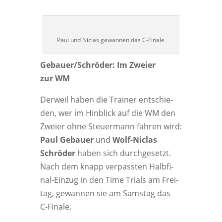
Paul und Nic­las gewan­nen das C‑Finale
Gebauer/Schröder: Im Zwei­er
zur WM
Der­weil haben die Trai­ner ent­schie­
den, wer im Hin­blick auf die WM den
Zwei­er ohne Steu­er­mann fah­ren wird:
Paul Gebau­er
und
Wolf-Nic­las
Schrö­der
haben sich durch­ge­setzt.
Nach dem knapp ver­pass­ten Halb­fi­
nal-Ein­zug in den Time Tri­als am Frei­
tag, gewan­nen sie am Sams­tag das
C‑Finale.