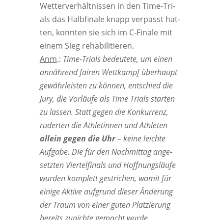
Wet­ter­ver­hält­nis­sen in den Time-Tri­
als das Halb­fi­na­le knapp ver­passt hat­
ten, konn­ten sie sich im C‑Finale mit
einem Sieg rehabilitieren.
Anm
.:
Time-Tri­als bedeu­te­te, um einen
annäh­rend fai­ren Wett­kampf über­haupt
gewähr­leis­ten zu kön­nen, ent­schied die
Jury, die Vor­läu­fe als Time Tri­als star­ten
zu las­sen. Statt gegen die Kon­kur­renz,
ruder­ten die Ath­le­tin­nen und Ath­le­ten
allein gegen die Uhr
– kei­ne leich­te
Auf­ga­be. Die für den Nach­mit­tag ange­
setz­ten Vier­tel­fi­nals und Hoff­nungs­läu­fe
wur­den kom­plett gestri­chen, womit für
eini­ge Akti­ve auf­grund die­ser Ände­rung
der Traum von einer guten Plat­zie­rung
bereits zunich­te gemacht wurde.