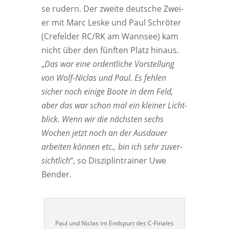
se rudern. Der zwei­te deut­sche Zwei­
er mit Marc Les­ke und Paul Schrö­ter
(Cre­fel­der RC/RK am Wann­see) kam
nicht über den fünf­ten Platz hin­aus.
„
Das war eine ordent­li­che Vor­stel­lung
von Wolf-Nic­las und Paul. Es feh­len
sicher noch eini­ge Boo­te in dem Feld,
aber das war schon mal ein klei­ner Licht­
blick. Wenn wir die nächs­ten sechs
Wochen jetzt noch an der Aus­dau­er
arbei­ten kön­nen etc., bin ich sehr zuver­
sicht­lich
“, so Dis­zi­plin­trai­ner Uwe
Bender.
Paul und Nic­las im End­spurt des C‑Finales