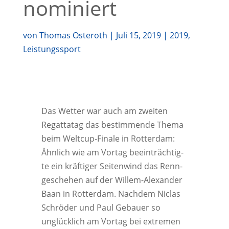
nominiert
von
Thomas Osteroth
|
Juli 15, 2019
|
2019
,
Leistungssport
Das Wet­ter war auch am zwei­ten
Regat­ta­tag das bestim­men­de The­ma
beim Welt­cup-Fina­le in Rot­ter­dam:
Ähn­lich wie am Vor­tag beein­träch­tig­
te ein kräf­ti­ger Sei­ten­wind das Renn­
ge­sche­hen auf der Wil­lem-Alex­an­der
Baan in Rot­ter­dam. Nach­dem Nic­las
Schrö­der und Paul Gebau­er so
unglück­lich am Vor­tag bei extre­men