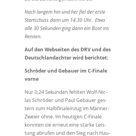
Nach lan­gem hin und her fiel der ers­te
Start­schuss dann um 14.30 Uhr. Etwa
alle 30 Sekun­den ging dann ein Boot ins
Rennen.
Auf den Web­sei­ten des DRV und des
Deutsch­land­ach­ter wird berichtet:
Schrö­der und Gebau­er im C‑Finale
vorne
Nur 0,24 Sekun­den fehl­ten Wolf-Nic­
las Schrö­der und Paul Gebau­er ges­
tern zum Halb­fi­nal­ein­zug im Män­ner-
Zwei­er ohne. Im heu­ti­gen C‑Finale
konn­ten sie erneut eine star­ke Leis­
tung abru­fen und den Sieg nach Hau­