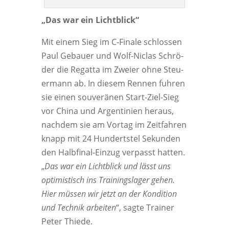
„Das war ein Lichtblick“
Mit einem Sieg im C‑Finale schlos­sen
Paul Gebau­er und Wolf-Nic­las Schrö­
der die Regat­ta im Zwei­er ohne Steu­
er­mann ab. In die­sem Ren­nen fuh­ren
sie einen sou­ve­rä­nen Start-Ziel-Sieg
vor Chi­na und Argen­ti­ni­en her­aus,
nach­dem sie am Vor­tag im Zeit­fah­ren
knapp mit 24 Hun­derts­tel Sekun­den
den Halb­fi­nal-Ein­zug ver­passt hat­ten.
„
Das war ein Licht­blick und lässt uns
opti­mis­tisch ins Trai­nings­la­ger gehen.
Hier müs­sen wir jetzt an der Kon­di­ti­on
und Tech­nik arbei­ten
“, sag­te Trai­ner
Peter Thiede.