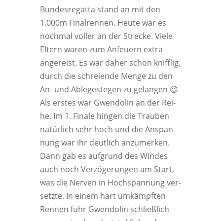
Bun­des­re­gat­ta stand an mit den
1.000m Final­ren­nen. Heu­te war es
noch­mal vol­ler an der Stre­cke. Vie­le
Eltern waren zum Anfeu­ern extra
ange­reist. Es war daher schon kniff­lig,
durch die schrei­en­de Men­ge zu den
An- und Able­ge­ste­gen zu gelan­gen 😉
Als ers­tes war Gwen­do­lin an der Rei­
he. Im 1. Fina­le hin­gen die Trau­ben
natür­lich sehr hoch und die Anspan­
nung war ihr deut­lich anzu­mer­ken.
Dann gab es auf­grund des Win­des
auch noch Ver­zö­ge­run­gen am Start,
was die Ner­ven in Hoch­span­nung ver­
setz­te. In einem hart umkämpf­ten
Ren­nen fuhr Gwen­do­lin schließ­lich