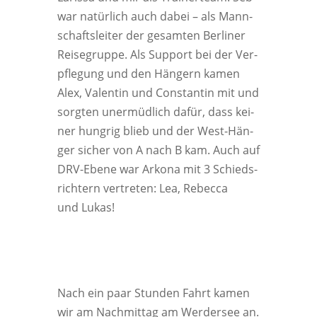
war natür­lich auch dabei – als Mann­
schafts­lei­ter der gesam­ten Ber­li­ner
Rei­se­grup­pe. Als Sup­port bei der Ver­
pfle­gung und den Hän­gern kamen
Alex, Valen­tin und Con­stan­tin mit und
sorg­ten uner­müd­lich dafür, dass kei­
ner hung­rig blieb und der West-Hän­
ger sicher von A nach B kam. Auch auf
DRV-Ebe­ne war Arko­na mit 3 Schieds­
rich­tern ver­tre­ten: Lea, Rebec­ca
und Lukas!
Nach ein paar Stun­den Fahrt kamen
wir am Nach­mit­tag am Wer­der­see an.