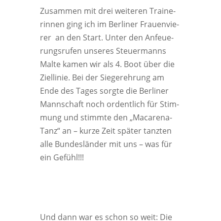
Zusam­men mit drei wei­te­ren Trai­ne­
rin­nen ging ich im Ber­li­ner Frau­en­vie­
rer an den Start. Unter den Anfeue­
rungs­ru­fen unse­res Steu­er­manns
Mal­te kamen wir als 4. Boot über die
Ziel­li­nie. Bei der Sie­ger­eh­rung am
Ende des Tages sorg­te die Ber­li­ner
Mann­schaft noch ordent­lich für Stim­
mung und stimm­te den „Mac­a­re­na-
Tanz“ an – kur­ze Zeit spä­ter tanz­ten
alle Bun­des­län­der mit uns – was für
ein Gefühl!!!
Und dann war es schon so weit: Die