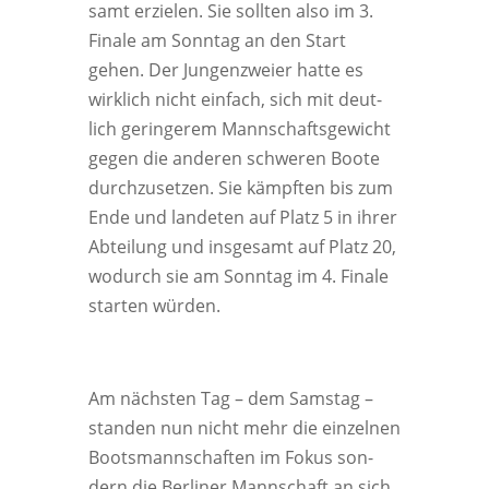
samt erzie­len. Sie soll­ten also im 3.
Fina­le am Sonn­tag an den Start
gehen. Der Jun­gen­zwei­er hat­te es
wirk­lich nicht ein­fach, sich mit deut­
lich gerin­ge­rem Mann­schafts­ge­wicht
gegen die ande­ren schwe­ren Boo­te
durch­zu­set­zen. Sie kämpf­ten bis zum
Ende und lan­de­ten auf Platz 5 in ihrer
Abtei­lung und ins­ge­samt auf Platz 20,
wodurch sie am Sonn­tag im 4. Fina­le
star­ten würden.
Am nächs­ten Tag – dem Sams­tag –
stan­den nun nicht mehr die ein­zel­nen
Boots­mann­schaf­ten im Fokus son­
dern die Ber­li­ner Mann­schaft an sich.