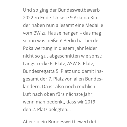
Und so ging der Bun­des­wett­be­werb
2022 zu Ende. Unse­re 9 Arko­na-Kin­
der haben nun alle­samt eine Medail­le
vom BW zu Hau­se hän­gen – das mag
schon was hei­ßen! Ber­lin hat bei der
Pokal­wer­tung in die­sem Jahr lei­der
nicht so gut abge­schnit­ten wie sonst:
Lang­stre­cke 6. Platz, ASW 8. Platz,
Bun­des­re­gat­ta 5. Platz und damit ins­
ge­samt der 7. Platz von allen Bun­des­
län­dern. Da ist also noch reich­lich
Luft nach oben fürs nächs­te Jahr,
wenn man bedenkt, dass wir 2019
den 2. Platz belegten…
Aber so ein Bun­des­wett­be­werb lebt