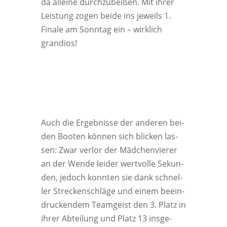
da allei­ne durch­zu­bei­ßen. Mit ihrer
Leis­tung zogen bei­de ins jeweils 1.
Fina­le am Sonn­tag ein – wirk­lich
grandios!
Auch die Ergeb­nis­se der ande­ren bei­
den Boo­ten kön­nen sich bli­cken las­
sen: Zwar ver­lor der Mäd­chen­vie­rer
an der Wen­de lei­der wert­vol­le Sekun­
den, jedoch konn­ten sie dank schnel­
ler Stre­cken­schlä­ge und einem beein­
dru­cken­dem Team­geist den 3. Platz in
ihrer Abtei­lung und Platz 13 ins­ge­