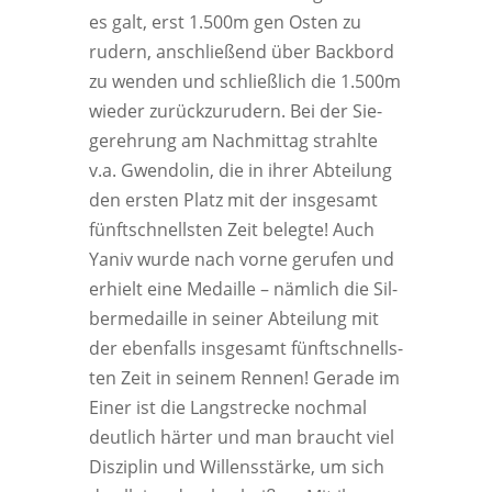
es galt, erst 1.500m gen Osten zu
rudern, anschlie­ßend über Back­bord
zu wen­den und schließ­lich die 1.500m
wie­der zurück­zu­ru­dern. Bei der Sie­
ger­eh­rung am Nach­mit­tag strahl­te
v.a. Gwen­do­lin, die in ihrer Abtei­lung
den ers­ten Platz mit der ins­ge­samt
fünft­schnells­ten Zeit beleg­te! Auch
Yaniv wur­de nach vor­ne geru­fen und
erhielt eine Medail­le – näm­lich die Sil­
ber­me­dail­le in sei­ner Abtei­lung mit
der eben­falls ins­ge­samt fünft­schnells­
ten Zeit in sei­nem Ren­nen! Gera­de im
Einer ist die Lang­stre­cke noch­mal
deut­lich här­ter und man braucht viel
Dis­zi­plin und Wil­lens­stär­ke, um sich