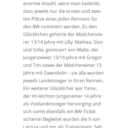
enor­me Anzahl, wenn man bedenkt,
dass jeweils nur die ers­ten und zwei­
ten Plät­ze eines jeden Ren­nens für
den BW nomi­niert wer­den. Zu den
Glück­li­chen gehör­te der Mäd­chen­vie­
rer 13/14 Jah­re mit Lil­ly, Mathea, Sis­si
und Sofia, gesteu­ert von Mal­te, der
Jun­gen­zwei­er 13/14 Jah­re mit Gre­gor
und Tim sowie der Mäd­chen­ei­ner 13
Jah­re mit Gwen­do­lin – sie alle wur­den
jeweils Lan­des­sie­ger in ihren Ren­nen.
Ein wei­te­rer Glück­li­cher war Yaniv,
der im leich­ten Jun­gen­ei­ner 14 Jah­re
als Vize­lan­des­sie­ger her­vor­ging und
sich somit eben­falls ein BW-Ticket
sicher­te! Beglei­tet wur­den die 9 von
Laris­sa und mir als Trai­ner­team. Seb