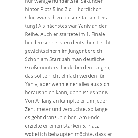
nur weni­ge hun­derts­tel Sekun­den
hin­ter Platz 5 ins Ziel – herz­li­chen
Glück­wunsch zu die­ser star­ken Leis­
tung! Als nächs­tes war Yaniv an der
Rei­he. Auch er star­te­te im 1. Fina­le
bei den schnells­ten deut­schen Leicht­
ge­wichts­ei­nern im Jun­gen­be­reich.
Schon am Start sah man deut­li­che
Grö­ßen­un­ter­schie­de bei den Jun­gen;
das soll­te nicht ein­fach wer­den für
Yaniv, aber wenn einer alles aus sich
her­aus­ho­len kann, dann ist es Yaniv!
Von Anfang an kämpf­te er um jeden
Zen­ti­me­ter und ver­such­te, so lan­ge
es geht dran­zu­blei­ben. Am Ende
erziel­te er einen star­ken 6. Platz,
wobei ich behaup­ten möch­te, dass er