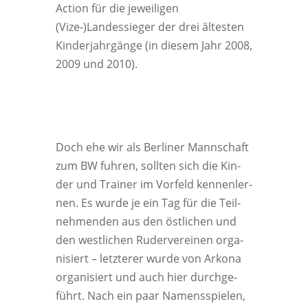
Action für die jewei­li­gen
(Vize-)Landessieger der drei ältes­ten
Kin­der­jahr­gän­ge (in die­sem Jahr 2008,
2009 und 2010).
Doch ehe wir als Ber­li­ner Mann­schaft
zum BW fuh­ren, soll­ten sich die Kin­
der und Trai­ner im Vor­feld ken­nen­ler­
nen. Es wur­de je ein Tag für die Teil­
neh­men­den aus den öst­li­chen und
den west­li­chen Ruder­ver­ei­nen orga­
ni­siert – letz­te­rer wur­de von Arko­na
orga­ni­siert und auch hier durch­ge­
führt. Nach ein paar Namens­spie­len,