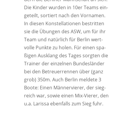
Die Kin­der wur­den in 10er Teams ein­
ge­teilt, sor­tiert nach den Vor­na­men.
In die­sen Kon­stel­la­tio­nen bestrit­ten
sie die Übun­gen des ASW, um für ihr
Team und natür­lich für Ber­lin wert­
vol­le Punk­te zu holen. Für einen spa­
ßi­gen Aus­klang des Tages sorg­ten die
Trai­ner der ein­zel­nen Bun­des­län­der
bei den Betreu­er­ren­nen über (ganz
grob) 350m. Auch Ber­lin mel­de­te 3
Boo­te: Einen Män­ner­vie­rer, der sieg­
reich war, sowie einen Mix-Vie­rer, den
u.a. Laris­sa eben­falls zum Sieg fuhr.