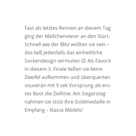
Fast als letz­tes Ren­nen an die­sem Tag
ging der Mäd­chen­vie­rer an den Start.
Schnell wie der Blitz woll­ten sie sein –
das ließ jeden­falls das ein­heit­li­che
Socken­de­sign ver­mu­ten 😉 Als Favo­rit
in die­sem 3. Fina­le lie­ßen sie kei­ne
Zwei­fel auf­kom­men und über­quer­ten
sou­ve­rän mit 9 sek Vor­sprung als ers­
tes Boot die Ziel­li­nie. Am Sie­ger­steg
nah­men sie stolz ihre Gold­me­dail­le in
Emp­fang – klas­se Mädels!