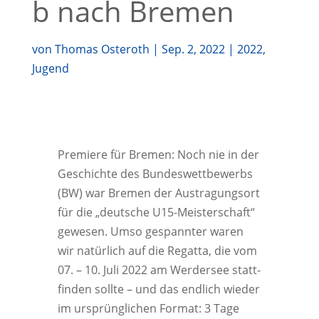
b nach Bremen
von
Thomas Osteroth
|
Sep. 2, 2022
|
2022
,
Jugend
Pre­mie­re für Bre­men: Noch nie in der
Geschich­te des Bun­des­wett­be­werbs
(BW) war Bre­men der Aus­tra­gungs­ort
für die „deut­sche U15-Meis­ter­schaft“
gewe­sen. Umso gespann­ter waren
wir natür­lich auf die Regat­ta, die vom
07. – 10. Juli 2022 am Wer­der­see statt­
fin­den soll­te – und das end­lich wie­der
im ursprüng­li­chen For­mat: 3 Tage