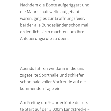
Nach­dem die Boo­te auf­ge­rig­gert und
die Mann­schafts­zel­te auf­ge­baut
waren, ging es zur Eröff­nungs­fei­er,
bei der alle Bun­des­län­der schon mal
ordent­lich Lärm mach­ten, um ihre
Anfeue­rungs­ru­fe zu üben.
Abends fuh­ren wir dann in die uns
zuge­teil­te Sport­hal­le und schlie­fen
schon bald vol­ler Vor­freu­de auf die
kom­men­den Tage ein.
Am Frei­tag um 9 Uhr ertön­te der ers­
te Start auf der 3.000m Lang­stre­cke –