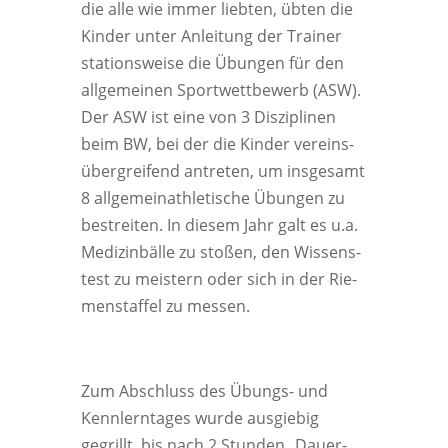
die alle wie immer lieb­ten, übten die
Kin­der unter Anlei­tung der Trai­ner
sta­ti­ons­wei­se die Übun­gen für den
all­ge­mei­nen Sport­wett­be­werb (ASW).
Der ASW ist eine von 3 Dis­zi­pli­nen
beim BW, bei der die Kin­der ver­eins­
über­grei­fend antre­ten, um ins­ge­samt
8 all­ge­mei­n­ath­le­ti­sche Übun­gen zu
bestrei­ten. In die­sem Jahr galt es u.a.
Medi­zin­bäl­le zu sto­ßen, den Wis­sens­
test zu meis­tern oder sich in der Rie­
men­staf­fel zu mes­sen
.
Zum Abschluss des Übungs- und
Kenn­lern­ta­ges wur­de aus­gie­big
gegrillt, bis nach 2 Stun­den „Dau­er­