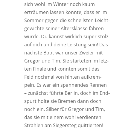
sich wohl im Win­ter noch kaum
erträu­men las­sen konn­te, dass er im
Som­mer gegen die schnells­ten Leicht­
ge­wich­te sei­ner Alters­klas­se fah­ren
wür­de. Du kannst wirk­lich super stolz
auf dich und dei­ne Leis­tung sein! Das
nächs­te Boot war unser Zwei­er mit
Gre­gor und Tim. Sie star­te­ten im letz­
ten Fina­le und konn­ten somit das
Feld noch­mal von hin­ten auf­krem­
peln. Es war ein span­nen­des Ren­nen
– zunächst führ­te Ber­lin, doch im End­
spurt hol­te sie Bre­men dann doch
noch ein. Sil­ber für Gre­gor und Tim,
das sie mit einem wohl ver­dien­ten
Strah­len am Sie­ger­steg quittierten!