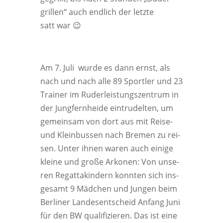
gril­len“ auch end­lich der letz­te
satt war 😉
Am 7. Juli wur­de es dann ernst, als
nach und nach alle 89 Sport­ler und 23
Trai­ner im Ruder­leis­tungs­zen­trum in
der Jung­fern­hei­de ein­tru­del­ten, um
gemein­sam von dort aus mit Rei­se-
und Klein­bus­sen nach Bre­men zu rei­
sen. Unter ihnen waren auch eini­ge
klei­ne und gro­ße Arko­nen: Von unse­
ren Regat­ta­kin­dern konn­ten sich ins­
ge­samt 9 Mäd­chen und Jun­gen beim
Ber­li­ner Lan­des­ent­scheid Anfang Juni
für den BW qua­li­fi­zie­ren. Das ist eine