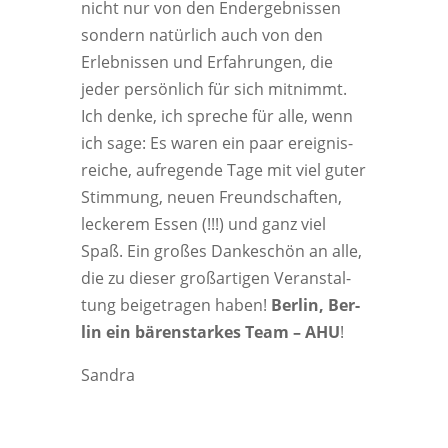
nicht nur von den End­ergeb­nis­sen
son­dern natür­lich auch von den
Erleb­nis­sen und Erfah­run­gen, die
jeder per­sön­lich für sich mit­nimmt.
Ich den­ke, ich spre­che für alle, wenn
ich sage: Es waren ein paar ereig­nis­
rei­che, auf­re­gen­de Tage mit viel guter
Stim­mung, neu­en Freund­schaf­ten,
lecke­rem Essen (!!!) und ganz viel
Spaß. Ein gro­ßes Dan­ke­schön an alle,
die zu die­ser groß­ar­ti­gen Ver­an­stal­
tung bei­getra­gen haben!
Ber­lin, Ber­
lin ein bären­star­kes Team – AHU
!
San­dra