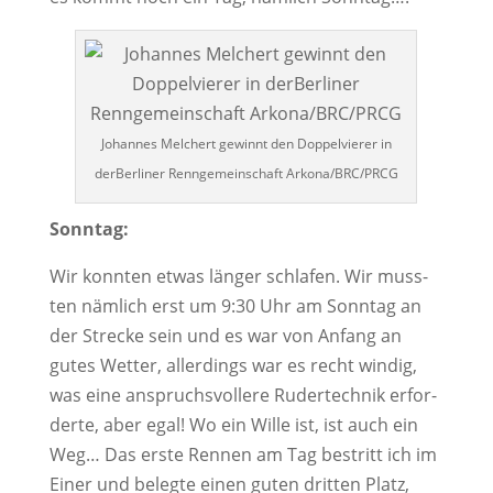
Johan­nes Mel­ch­ert gewinnt den Dop­pel­vie­rer in
der­Ber­li­ner Renn­ge­mein­schaft Arkona/BRC/PRCG
Sonn­tag:
Wir konn­ten etwas län­ger schla­fen. Wir muss­
ten näm­lich erst um 9:30 Uhr am Sonn­tag an
der Stre­cke sein und es war von Anfang an
gutes Wet­ter, aller­dings war es recht win­dig,
was eine anspruchs­vol­le­re Ruder­tech­nik erfor­
der­te, aber egal! Wo ein Wil­le ist, ist auch ein
Weg… Das ers­te Ren­nen am Tag bestritt ich im
Einer und beleg­te einen guten drit­ten Platz,