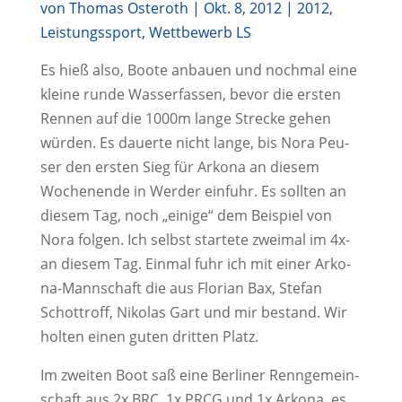
von
Thomas Osteroth
|
Okt. 8, 2012
|
2012
,
Leistungssport
,
Wettbewerb LS
Es hieß also, Boo­te anbau­en und noch­mal eine
klei­ne run­de Was­ser­fas­sen, bevor die ers­ten
Ren­nen auf die 1000m lan­ge Stre­cke gehen
wür­den. Es dau­er­te nicht lan­ge, bis Nora Peu­
ser den ers­ten Sieg für Arko­na an die­sem
Wochen­en­de in Wer­der ein­fuhr. Es soll­ten an
die­sem Tag, noch „eini­ge“ dem Bei­spiel von
Nora fol­gen. Ich selbst star­te­te zwei­mal im 4x-
an die­sem Tag. Ein­mal fuhr ich mit einer Arko­
na-Mann­schaft die aus Flo­ri­an Bax, Ste­fan
Schot­troff, Niko­las Gart und mir bestand. Wir
hol­ten einen guten drit­ten Platz.
Im zwei­ten Boot saß eine Ber­li­ner Renn­ge­mein­
schaft aus 2x BRC, 1x PRCG und 1x Arko­na, es