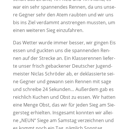
war ein sehr span­nen­des Ren­nen, da uns unse­
re Geg­ner sehr den Atem raub­ten und wir uns
bis ins Ziel ver­dammt anstren­gen muss­ten, um
einen wei­te­ren Sieg einzufahren.
Das Wet­ter wur­de immer bes­ser, wir gin­gen Eis
essen und guck­ten uns die span­nen­den Ren­
nen auf der Stre­cke an. Ein Klas­se­ren­nen lie­fer­
te unser frisch geba­cke­ner Deut­scher Jugend­
meis­ter Nic­las Schrö­der ab, er deklas­sier­te sei­
ne Geg­ner und gewann sein Ren­nen mit sage
und schrei­be 24 Sekun­den… Außer­dem gab es
reich­lich Kuchen und Obst zu essen. Wir hat­ten
eine Men­ge Obst, das wir für jeden Sieg am Sie­
ger­steg erhiel­ten. Ins­ge­samt konn­ten wir allei­
ne „NEUN“ Sie­ge am Sams­tag ver­zeich­nen und
es kommt noch ein Tag, näm­lich Sonntag….