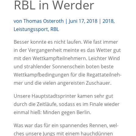
RBL in Werder
von
Thomas Osteroth
|
Juni 17, 2018
|
2018
,
Leistungssport
,
RBL
Bes­ser konn­te es nicht lau­fen. Wie fast immer
in der Ver­gan­gen­heit mein­te es das Wet­ter gut
mit den Wett­kampf­teil­neh­mern. Leich­ter Wind
und strah­len­der Son­nen­schein boten bes­te
Wett­kampf­be­din­gun­gen für die Regat­ta­teil­neh­
mer und die vie­len ange­reis­ten Zuschauer.
Unse­re Haupt­stadt­sprin­ter kamen sehr gut
durch die Zeit­läu­fe, sodass es im Fina­le wie­der
ein­mal hieß: Min­den gegen Berlin.
Was war das für ein span­nen­des Ren­nen, wel­
ches unse­re Jungs mit einem hauch­dün­nen