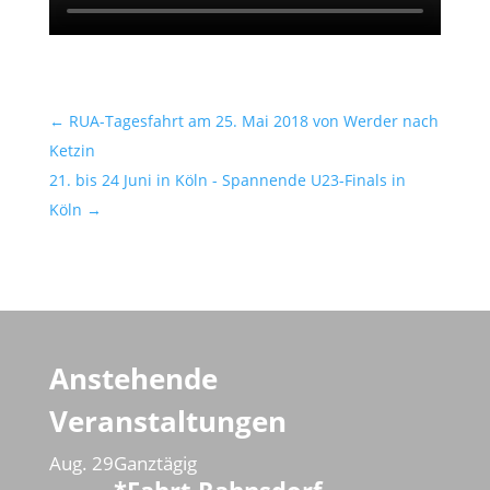
←
RUA-Tagesfahrt am 25. Mai 2018 von Werder nach
Ketzin
21. bis 24 Juni in Köln - Spannende U23-Finals in
Köln
→
Anstehende
Veranstaltungen
Aug.
29
Ganztägig