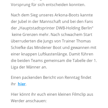
Vor­sprung für sich ent­schei­den konnten.
Nach dem Sieg unse­res Arko­na-Boots kann­te
der Jubel in der Mann­schaft und bei den Fans
der „Haupt­stadt­sprin­ter DWB-Hol­ding Ber­lin“
kei­ne Gren­zen mehr. Nach schwa­chem Start
über­ru­der­ten die Jungs von Trai­ner Tho­mas
Schief­ke das Min­de­ner Boot und gewan­nen mit
einer knap­pen Luft­kas­ten­län­ge. Damit füh­ren
die bei­den Teams gemein­sam die Tabel­le der 1.
Liga der Män­ner an.
Einen packen­den Bericht von Renn­tag fin­det
ihr
hier
.
Hier könnt ihr euch einen klei­nen Film­clip aus
Wer­der anschauen: