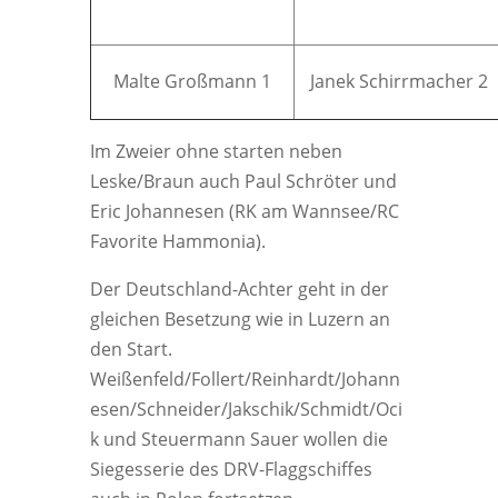
Mal­te Groß­mann 1
Janek Schirr­ma­cher 2
Im Zwei­er ohne star­ten neben
Leske/Braun auch Paul Schrö­ter und
Eric Johan­nesen (RK am Wannsee/RC
Favo­ri­te Hammonia).
Der Deutsch­land-Ach­ter geht in der
glei­chen Beset­zung wie in Luzern an
den Start.
Weißenfeld/Follert/Reinhardt/Johann
esen/Schneider/Jakschik/Schmidt/Oci
k und Steu­er­mann Sau­er wol­len die
Sie­ges­se­rie des DRV-Flagg­schif­fes