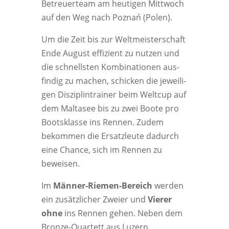
Betreu­er­team am heu­ti­gen Mitt­woch
auf den Weg nach Poz­nań (Polen).
Um die Zeit bis zur Welt­meis­ter­schaft
Ende August effi­zi­ent zu nut­zen und
die schnells­ten Kom­bi­na­tio­nen aus­
fin­dig zu machen, schi­cken die jewei­li­
gen Dis­zi­plin­trai­ner beim Welt­cup auf
dem Mal­ta­see bis zu zwei Boo­te pro
Boots­klas­se ins Ren­nen. Zudem
bekom­men die Ersatz­leu­te dadurch
eine Chan­ce, sich im Ren­nen zu
beweisen.
Im
Män­ner-Rie­men-Bereich
wer­den
ein zusätz­li­cher Zwei­er und
Vie­rer
ohne
ins Ren­nen gehen. Neben dem
Bron­ze-Quar­tett aus Luzern