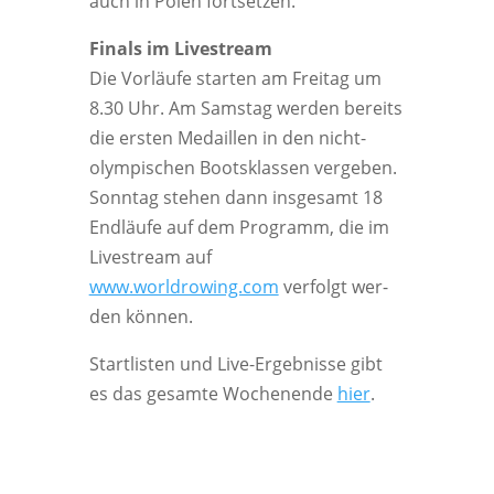
auch in Polen fortsetzen.
Finals im Livestream
Die Vor­läu­fe star­ten am Frei­tag um
8.30 Uhr. Am Sams­tag wer­den bereits
die ers­ten Medail­len in den nicht-
olym­pi­schen Boots­klas­sen ver­ge­ben.
Sonn­tag ste­hen dann ins­ge­samt 18
End­läu­fe auf dem Pro­gramm, die im
Live­stream auf
www.worldrowing.com
ver­folgt wer­
den können.
Start­lis­ten und Live-Ergeb­nis­se gibt
es das gesam­te Wochen­en­de
hier
.