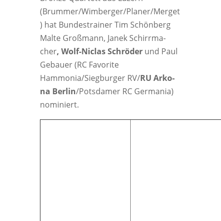
(Brummer/Wimberger/Planer/Merget
) hat Bun­des­trai­ner Tim Schön­berg
Mal­te Groß­mann, Janek Schirr­ma­
cher
, Wolf-Nic­las Schrö­der
und Paul
Gebau­er (RC Favo­ri­te
Hammonia/Siegburger RV/
RU Arko­
na Ber­lin
/Potsdamer RC Ger­ma­nia)
nominiert.