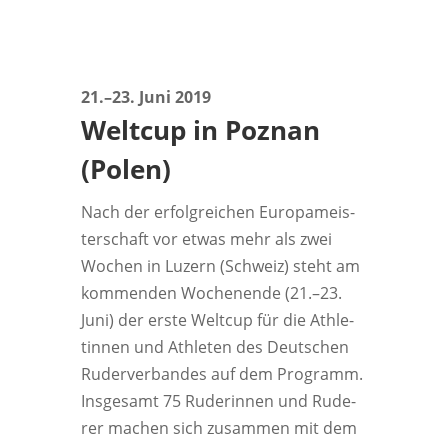
21.–23. Juni 2019
Weltcup in Poznan
(Polen)
Nach der erfolg­rei­chen Euro­pa­meis­
ter­schaft vor etwas mehr als zwei
Wochen in Luzern (Schweiz) steht am
kom­men­den Wochen­en­de (21.–23.
Juni) der ers­te Welt­cup für die Ath­le­
tin­nen und Ath­le­ten des Deut­schen
Ruder­ver­ban­des auf dem Pro­gramm.
Ins­ge­samt 75 Rude­rin­nen und Rude­
rer machen sich zusam­men mit dem